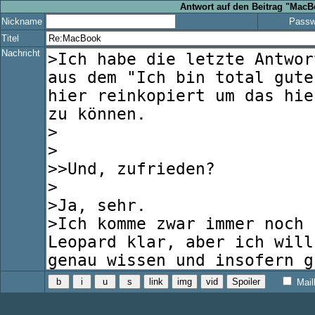
Antwort auf den Beitrag "MacB
Nickname
Passw
Titel
Nachricht
Mail