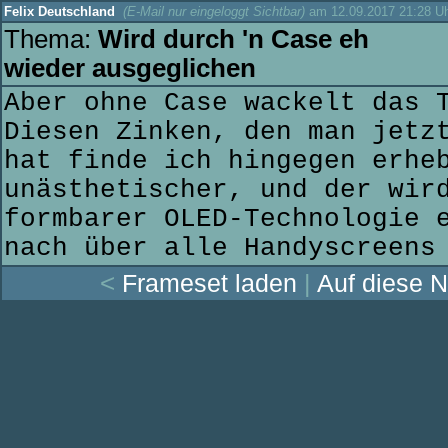
Felix Deutschland
(E-Mail nur eingeloggt Sichtbar)
am 12.09.2017 21:28 U
Thema:
Wird durch 'n Case eh
wieder ausgeglichen
Aber ohne Case wackelt das 
Diesen Zinken, den man jetz
hat finde ich hingegen erhe
unästhetischer, und der wir
formbarer OLED-Technologie 
nach über alle Handyscreens
<
Frameset laden
|
Auf diese N