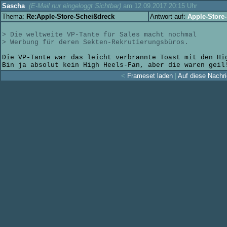
Sascha
(E-Mail nur eingeloggt Sichtbar)
am 12.09.2017 20:15 Uhr
Thema:
Re:Apple-Store-Scheißdreck
Antwort auf:
Apple-Store
> Die weltweite VP-Tante für Sales macht nochmal
> Werbung für deren Sekten-Rekrutierungsbüros.
Die VP-Tante war das leicht verbrannte Toast mit den Hi
Bin ja absolut kein High Heels-Fan, aber die waren geil
<
Frameset laden
|
Auf diese Nachri