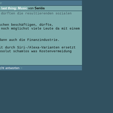
hr
 last thing: Music
von
Seriös
 dürften die resultierenden sozialen
schen beschäftigen, dürfte,
 noch möglichst viele Leute da mit einem
dann auch die Finanzindustrie.
it durch Siri-/Alexa-Varianten ersetzt
bsolut schamlos was Kostenvermeidung
cht antworten
>