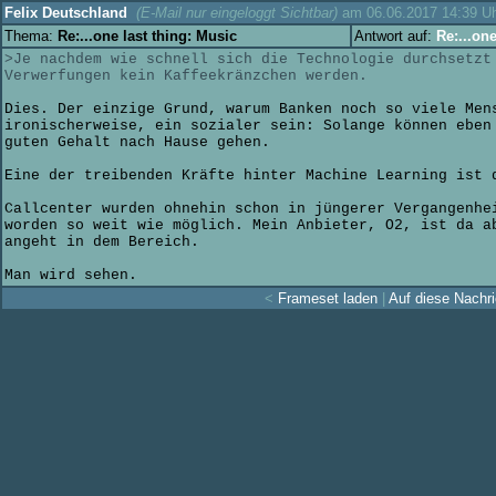
Felix Deutschland
(E-Mail nur eingeloggt Sichtbar)
am 06.06.2017 14:39 U
Thema:
Re:...one last thing: Music
Antwort auf:
Re:...one
>Je nachdem wie schnell sich die Technologie durchsetzt
Verwerfungen kein Kaffeekränzchen werden.
Dies. Der einzige Grund, warum Banken noch so viele Men
ironischerweise, ein sozialer sein: Solange können eben
guten Gehalt nach Hause gehen.
Eine der treibenden Kräfte hinter Machine Learning ist 
Callcenter wurden ohnehin schon in jüngerer Vergangenhe
worden so weit wie möglich. Mein Anbieter, O2, ist da a
angeht in dem Bereich.
Man wird sehen.
<
Frameset laden
|
Auf diese Nachri